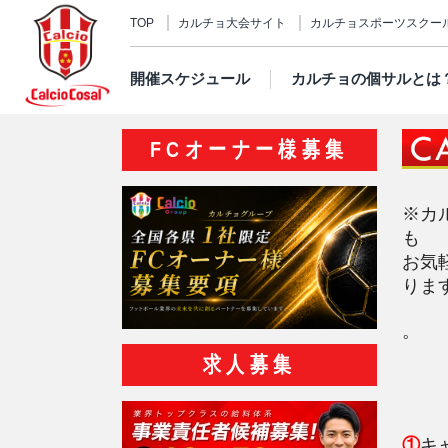
TOP
カルチョ大会サイト
カルチョスポーツスクー
開催スケジュール
カルチョの個サルとは
FCオーナー様募集
※カ
も
お気
りま
。
求人募集
①
キ