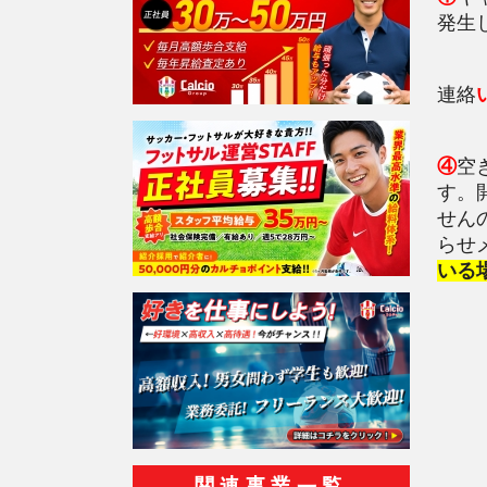
発生
連絡
④
空
す。
せん
らせ
いる