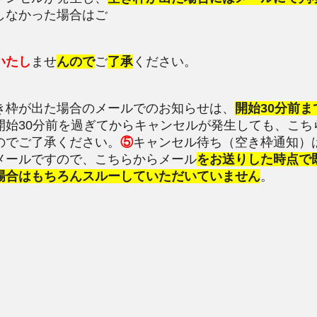
しなかった場合はご
いたし
ませ
ん
ので
ご
了承
ください
。
き枠が出た場合のメールでのお知らせは、
開始30分前ま
開始30分前を過ぎてからキャンセルが発生しても、こち
のでご了承ください。
⑤
キャンセル待ち（空き枠通知）
メールですので、こちらからメール
をお送りした時点で
場合はもちろんスルーしていただいていません
。