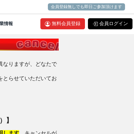
会員登録無しでも即日ご参加頂けます
業情報
無料会員登録
会員ログイン
異なりますが、どなたで
をとらせていただいてお
）】
明します
。
キャンセル
が