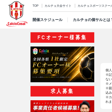
TOP
カルチョ大会サイト
カルチョスポーツスクー
開催スケジュール
カルチョの個サルとは
FCオーナー様募集
個人
※記
ない
※メ
※親
求人募集
込み
※カ
れま