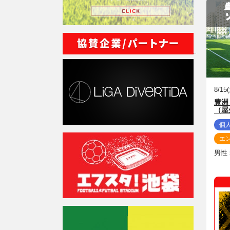
8/15
豊洲
（屋
個
エ
男性：