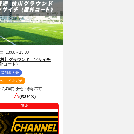
(土) 13:00～15:00
 枝川グラウンド ソサイチ
外コート）
人参加型大会
ンジョイ＆ガチ
2,400円
女性：参加不可
△
(残り4名)
備考