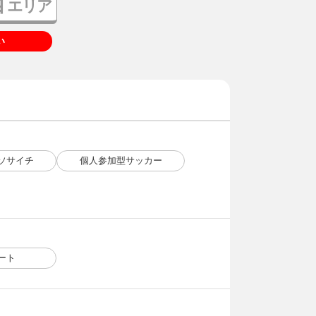
西
エリア
い
ソサイチ
個人参加型サッカー
ート