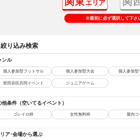
関東
関
エリア
※最初に必ず選択して下さ
絞り込み検索
ャンル
個人参加型フットサル
個人参加型大会
個人参加型
世田谷区共同イベント
ジュニアゲーム
の他条件（空いてるイベント）
ゴレイロ枠
女性無料枠
屋内コ
リア･会場から選ぶ