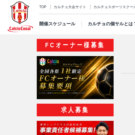
TOP
カルチョ大会サイト
カルチョスポーツスクー
開催スケジュール
カルチョの個サルとは
FCオーナー様募集
求人募集