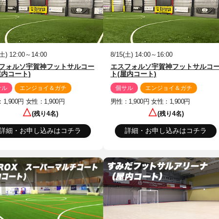
(土) 12:00～14:00
8/15(土) 14:00～16:00
フォルソ宇賀神フットサルコー
エスフォルソ宇賀神フットサルコ
屋内コート)
ト(屋内コート)
サル
エンジョイ＆ガチ
個サル
エンジョイ＆ガチ
1,900円
女性：1,900円
男性：1,900円
女性：1,900円
△
△
(残り4名)
(残り4名)
詳細・お申し込みはコチラ
詳細・お申し込みはコチラ