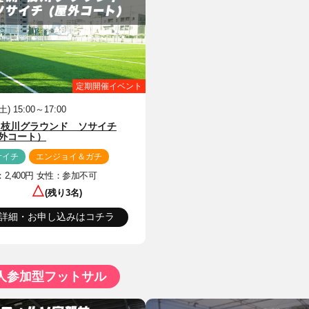
定期開催イベント
(土) 15:00～17:00
 枝川グラウンド ソサイチ
外コート）
サイチ
エンジョイ＆ガチ
2,400円
女性：参加不可
△
(残り3名)
詳細・お申し込みはコチラ
人参加型フットサル