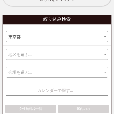
絞り込み検索
東京都
地区を選ぶ...
会場を選ぶ...
女性無料枠一覧
屋内のみ