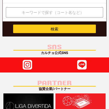
検索
SNS
カルチョ公式SNS
PARTNER
協賛企業/パートナー