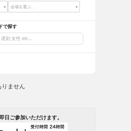
会場を選ぶ...
ドで探す
ありません
即日ご参加いただけます。