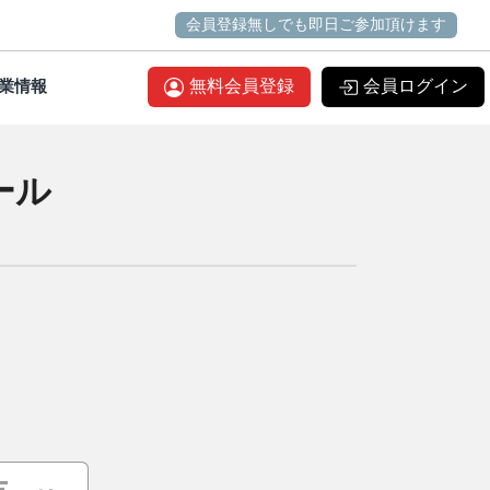
会員登録無しでも即日ご参加頂けます
業情報
無料会員登録
会員ログイン
ール