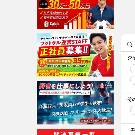
ジ
そ
エ