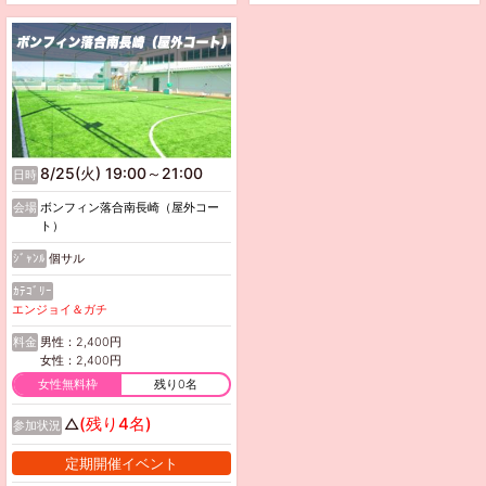
8/25(火) 19:00～21:00
日時
会場
ボンフィン落合南長崎（屋外コー
ト）
ｼﾞｬﾝﾙ
個サル
ｶﾃｺﾞﾘｰ
エンジョイ＆ガチ
料金
男性：2,400円
女性：2,400円
女性無料枠
残り0名
(残り4名)
△
参加状況
定期開催イベント