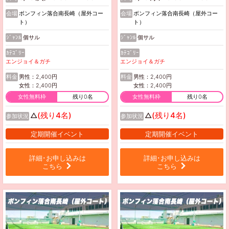
会場
ボンフィン落合南長崎（屋外コー
会場
ボンフィン落合南長崎（屋外コー
ト）
ト）
ｼﾞｬﾝﾙ
個サル
ｼﾞｬﾝﾙ
個サル
ｶﾃｺﾞﾘｰ
ｶﾃｺﾞﾘｰ
エンジョイ＆ガチ
エンジョイ＆ガチ
料金
男性：2,400円
料金
男性：2,400円
女性：2,400円
女性：2,400円
女性無料枠
残り0名
女性無料枠
残り0名
(残り4名)
(残り4名)
△
△
参加状況
参加状況
定期開催イベント
定期開催イベント
詳細･お申し込みは
詳細･お申し込みは
こちら
こちら