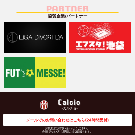
PARTNER
協賛企業/パートナー
Calcio
-カルチョ-
メールでのお問い合わせはこちら
(24時間受付)
お気軽にお問い合わせください。
会員でない方も即日ご参加頂けます。