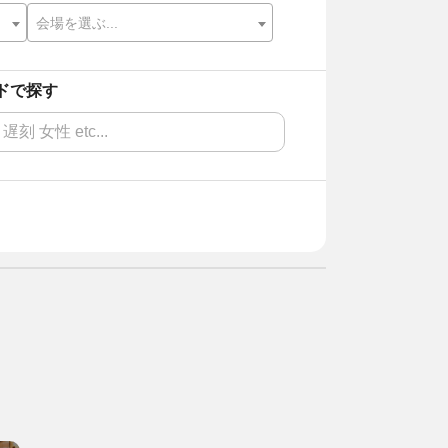
会場を選ぶ...
ドで探す