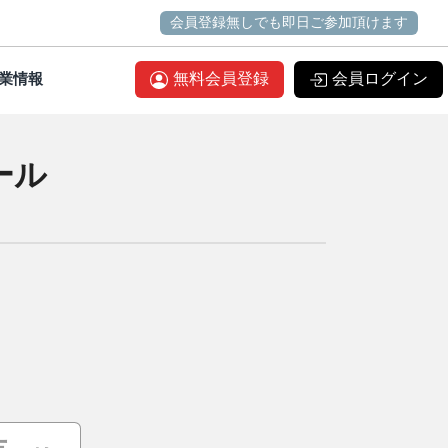
会員登録無しでも即日ご参加頂けます
業情報
無料会員登録
会員ログイン
ール