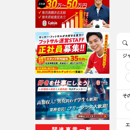
ジ
そ
エ