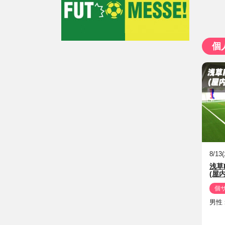
個
8/13
浅草
(屋
個
男性：