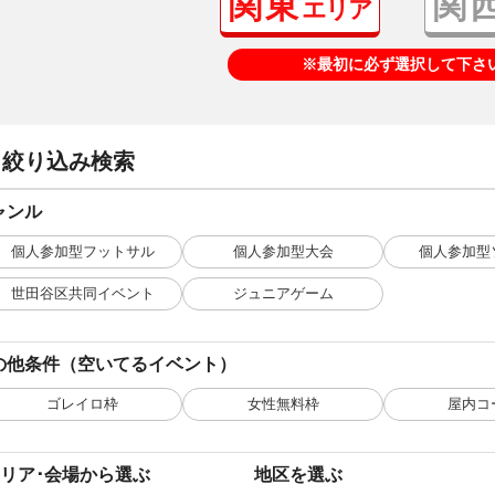
関東
関
エリア
※最初に必ず選択して下さ
絞り込み検索
ャンル
個人参加型フットサル
個人参加型大会
個人参加型
世田谷区共同イベント
ジュニアゲーム
の他条件（空いてるイベント）
ゴレイロ枠
女性無料枠
屋内コ
リア･会場から選ぶ
地区を選ぶ