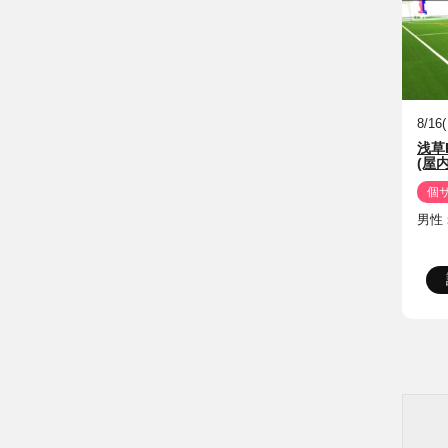
8/16
浅草
(屋
個
男性：