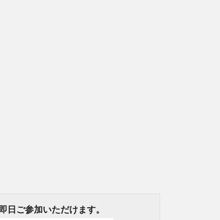
即日ご参加いただけます。