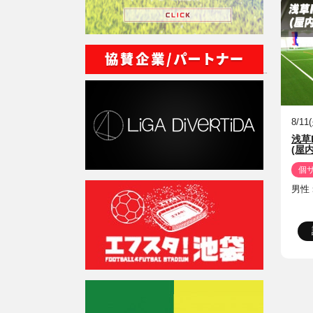
8/11
浅草
(屋
個
男性：