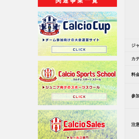
関連事業一覧
ジ
カ
料
参
注