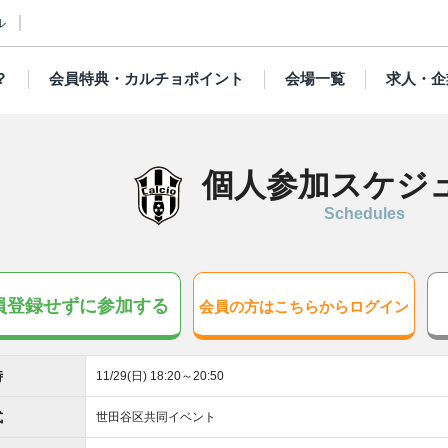
ル
？
会員特典・カルチョポイント
会場一覧
求人・企
個人参加スケジ
Schedules
員登録せずに参加する
会員の方はこちらからログイン
時
11/29(日) 18:20～20:50
式
世田谷区共同イベント