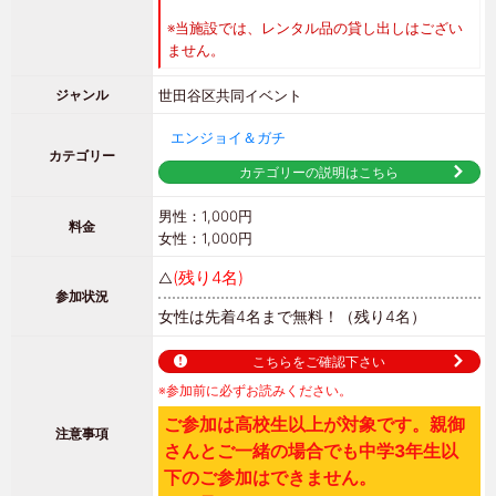
※当施設では、レンタル品の貸し出しはござい
ません。
世田谷区
共同イベント
ジャンル
エンジョイ＆ガチ
カテゴリー
カテゴリーの説明はこちら
男性：1,000円
料金
女性：1,000円
(残り4名)
△
参加状況
女性は先着4名まで無料！
（残り4名）
こちらをご確認下さい
※参加前に必ずお読みください。
ご参加は高校生以上が対象です。親御
注意事項
さんとご一緒の場合でも中学3年生以
下のご参加はできません。