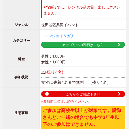
※当施設では、レンタル品の貸し出しはござい
ません。
世田谷区
共同イベント
ジャンル
エンジョイ＆ガチ
カテゴリー
カテゴリーの説明はこちら
男性：1,000円
料金
女性：1,000円
(残り4名)
△
参加状況
女性は先着4名まで無料！
（残り4名）
こちらをご確認下さい
※参加前に必ずお読みください。
ご参加は高校生以上が対象です。親御
注意事項
さんとご一緒の場合でも中学3年生以
下のご参加はできません。