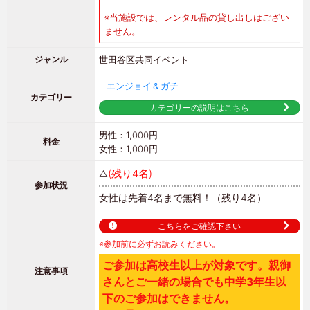
※当施設では、レンタル品の貸し出しはござい
ません。
世田谷区
共同イベント
ジャンル
エンジョイ＆ガチ
カテゴリー
カテゴリーの説明はこちら
男性：1,000円
料金
女性：1,000円
(残り4名)
△
参加状況
女性は先着4名まで無料！
（残り4名）
こちらをご確認下さい
※参加前に必ずお読みください。
ご参加は高校生以上が対象です。親御
注意事項
さんとご一緒の場合でも中学3年生以
下のご参加はできません。