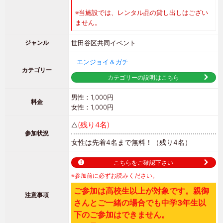
※当施設では、レンタル品の貸し出しはござい
ません。
世田谷区
共同イベント
ジャンル
エンジョイ＆ガチ
カテゴリー
カテゴリーの説明はこちら
男性：1,000円
料金
女性：1,000円
(残り4名)
△
参加状況
女性は先着4名まで無料！
（残り4名）
こちらをご確認下さい
※参加前に必ずお読みください。
ご参加は高校生以上が対象です。親御
注意事項
さんとご一緒の場合でも中学3年生以
下のご参加はできません。